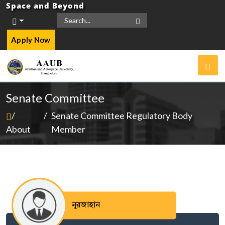
Space and Beyond
Apply Now
Senate Committee
/
/
Senate Committee Regulatory Body
About
Member
নূরজাহান