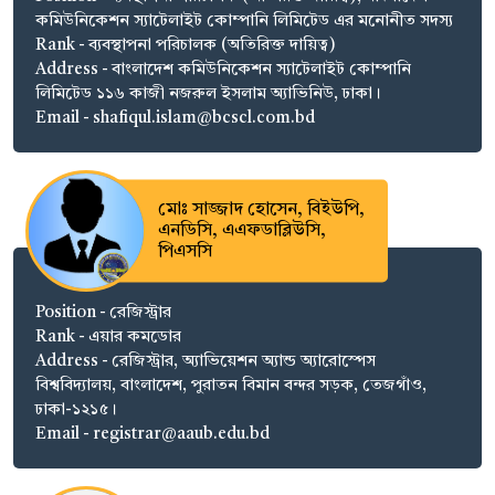
কমিউনিকেশন স্যাটেলাইট কোম্পানি লিমিটেড এর মনোনীত সদস্য
Rank - ব্যবস্থাপনা পরিচালক (অতিরিক্ত দায়িত্ব)
Address - বাংলাদেশ কমিউনিকেশন স্যাটেলাইট কোম্পানি
লিমিটেড ১১৬ কাজী নজরুল ইসলাম অ্যাভিনিউ, ঢাকা।
Email - shafiqul.islam@bcscl.com.bd
মোঃ সাজ্জাদ হোসেন, বিইউপি,
এনডিসি, এএফডাব্লিউসি,
পিএসসি
Position - রেজিস্ট্রার
Rank - এয়ার কমডোর
Address - রেজিস্ট্রার, অ্যাভিয়েশন অ্যান্ড অ্যারোস্পেস
বিশ্ববিদ্যালয়, বাংলাদেশ, পুরাতন বিমান বন্দর সড়ক, তেজগাঁও,
ঢাকা-১২১৫।
Email - registrar@aaub.edu.bd