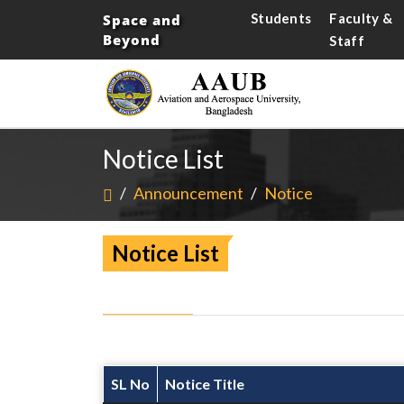
Students
Faculty &
Space and
Beyond
Staff
Notice List
/
Announcement
/
Notice
Notice List
SL No
Notice Title