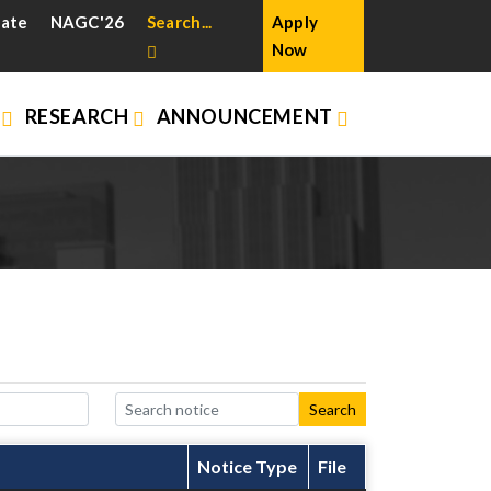
cate
NAGC'26
Search...
Apply
Now
N
RESEARCH
ANNOUNCEMENT
Search
Notice Type
File