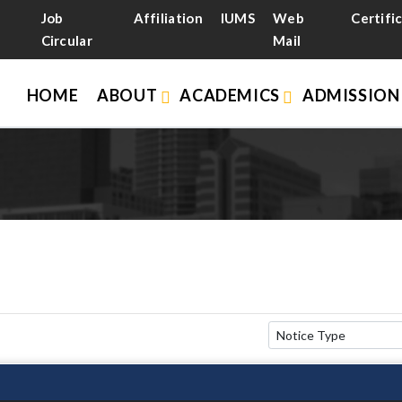
Job
Affiliation
IUMS
Web
Certifi
Circular
Mail
HOME
ABOUT
ACADEMICS
ADMISSIO