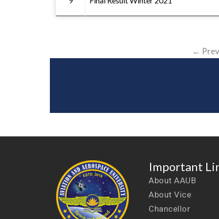
9
Final Result Winter 2021
← Prev
Important Li
About AAUB
About Vice
Chancellor