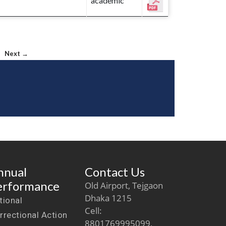
academic
Next →
nnual
Contact Us
erformance
Old Airport, Tejgaon
Dhaka 1215
tional
Cell:
rrectional Action
8801769995099,