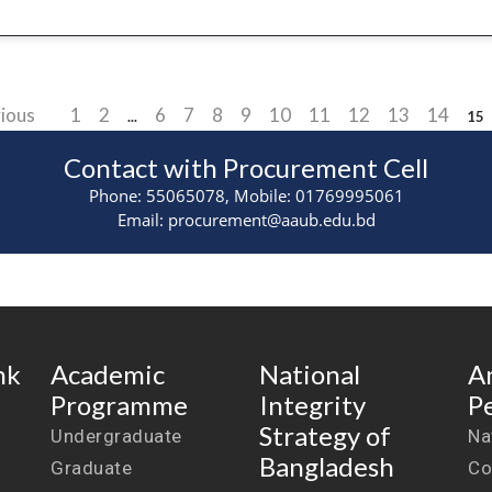
ious
1
2
6
7
8
9
10
11
12
13
14
...
15
Contact with Procurement Cell
Phone: 55065078, Mobile: 01769995061
Email: procurement@aaub.edu.bd
nk
Academic
National
A
Programme
Integrity
P
Strategy of
Undergraduate
Na
Bangladesh
Graduate
Co