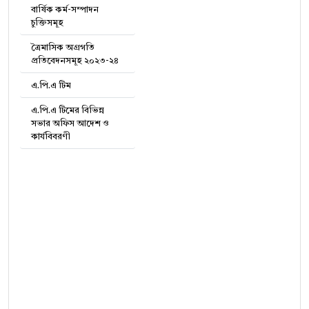
বার্ষিক কর্ম-সম্পাদন
চুক্তিসমূহ
ত্রৈমাসিক অগ্রগতি
প্রতিবেদনসমূহ ২০২৩-২৪
এ.পি.এ টিম
এ.পি.এ টিমের বিভিন্ন
সভার অফিস আদেশ ও
কার্যবিবরণী